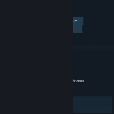
menawarkan
layanan
login
cepat
ke
Tambahkan ke wishlist-mu
game
Ikuti
slot
gacor
Abaikan
4d
gampang
maxwin
malam
ini
TAUTAN & INFO
serta
bonus
APA GAME INI RELEVAN UNTUKMU?
dan
fitur
Tidak tersedia di
preferensi bahasa
pilihanmu
menarik.
TAG
FITUR
+
Pemain Tunggal
ULASAN
Pencapaian Steam