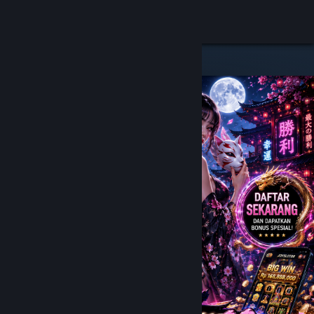
8
7
JOYSLOT88
JOYSLOT88
Lihat Profilmu
Lihat Profilmu
Wallet (Rp 10,000)
Wallet (Rp 10,000)
Pemberitahuan
Pemberitahuan
8
8
Toko
Toko
JUDOL BET88
JUDOL BET88
Kamu & Temanmu
Kamu & Temanmu
JO
YS
Obrolan
Obrolan
LO
T8