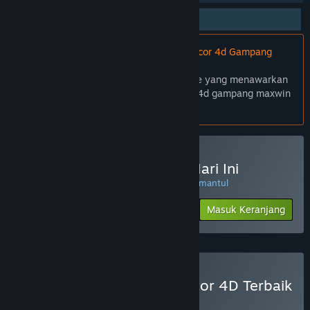
UNTUKMU?
Tidak
tersedia
JOYSLOT88 - Portal Login Cepat Slot Gacor 4d Gampang
Maxwin Malam Ini
di
JOYSLOT88 merupakan portal slot online yang menawarkan
preferensi
layanan login cepat ke game slot gacor 4d gampang maxwin
bahasa
malam ini serta bonus dan fitur menarik.
pilihanmu
FITUR
JOYSLOT88 Game Online Hari Ini
Pemain
Tunggal
Daftar Di JOYSLOT88 selalu di hati pasti termantul
Pencapaian
Rp 245 999
-89%
Masuk Keranjang
Rp 89 299
Steam
Trading
Card
Steam
JOYSLOT88 Portal Slot Gacor 4D Terbaik
Berbagi
2026
Garansi
(?)
dengan