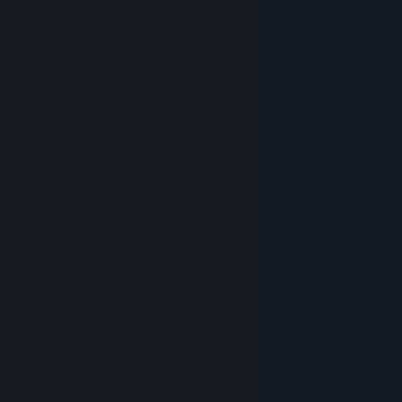
menarik.
Jika
kamu
ingin
melihat
game
dalam
bahasa
lainnya,
silakan
atur
preferensi
bahasa
.
JOYSLOT88
Game
Online
Hari
Ini