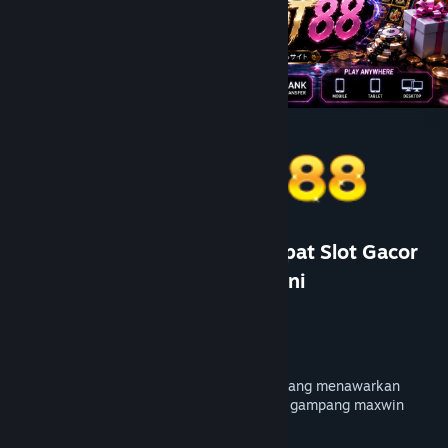
Bantuan
Bantuan
8 -
Por
Rincian Akun
Rincian Akun
tal
Lo
Preferensi toko
Preferensi toko
gin
Ubah bahasa
Ubah bahasa
Ce
pat
Ganti Pengguna
Ganti Pengguna
Slo
Dapatkan Aplikasi Seluler Steam
Dapatkan Aplikasi Seluler Steam
t
JOYSLOT88 - Portal Login Cepat Slot Gacor
Ga
Lihat situs web desktop
Lihat situs web desktop
4d Gampang Maxwin Malam Ini
cor
Pengembang
PersonaeGame Studio
4d
Penerbit
Kunpan Games
Ga
Dirilis
01 Mar 2026
mp
JOYSLOT88 merupakan portal slot online yang menawarkan
layanan login cepat ke game slot gacor 4d gampang maxwin
an
malam ini serta bonus dan fitur menarik.
g