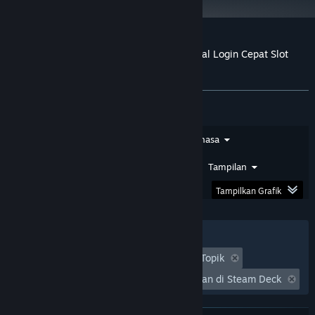
dan versi yang lebih baru.
Lihat
diskusi
Ulasan pelanggan untuk JOYSLOT88 - Portal Login Cepat Slot
Temukan
Gacor 4d Gampang Maxwin Malam Ini
Grup
Tentang ulasan pengguna
Preferensimu
Komunitas
Jenis Ulasan
Jenis Pembelian
Bahasa
JOYSLOT88
-
Rentang Tanggal
Waktu Bermain
Tampilan
Portal
Tampilkan Grafik
Login
Cepat
Slot
Gacor
Filter
4d
Tidak Termasuk Aktivitas Ulasan Keluar Topik
Gampang
Maxwin
Waktu bermain:
Seringnya Dimainkan di Steam Deck
Malam
Ini